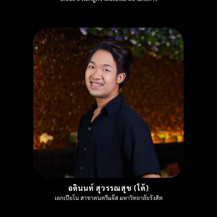
อดินนท์ สุวรรณสุข (โด้)
เอกเปียโน สาขาดนตรีแจ๊ส มหาวิทยาลัยรังสิต