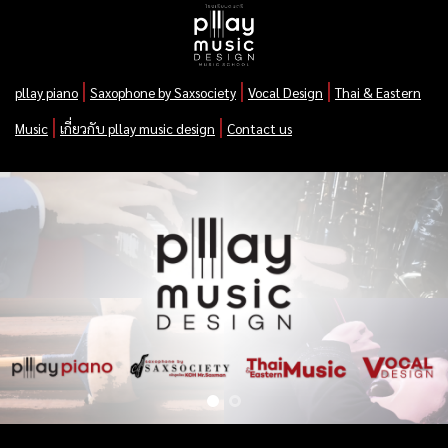
Skip
to
content
|
|
|
pllay piano
Saxophone by Saxsociety
Vocal Design
Thai & Eastern
|
|
Music
เกี่ยวกับ pllay music design
Contact us